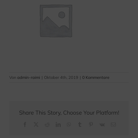
Von
admin-raimi
|
Oktober 4th, 2019
|
0 Kommentare
Share This Story, Choose Your Platform!
Facebook
X
Reddit
LinkedIn
WhatsApp
Tumblr
Pinterest
Vk
E-
Mail