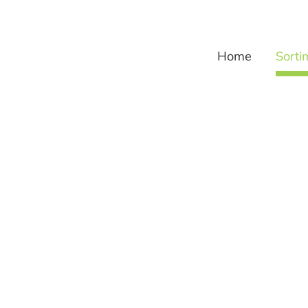
Home
Sorti
achten Sor