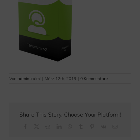
Von
admin-raimi
|
März 12th, 2019
|
0 Kommentare
Share This Story, Choose Your Platform!
Facebook
X
Reddit
LinkedIn
WhatsApp
Tumblr
Pinterest
Vk
E-
Mail