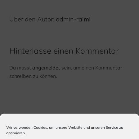
Über den Autor:
admin-raimi
Hinterlasse einen Kommentar
Du musst
angemeldet
sein, um einen Kommentar
schreiben zu können.
Wir verwenden Cookies, um unsere Website und unseren Service zu
optimieren.