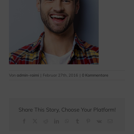
Von
admin-raimi
|
Februar 27th, 2016
|
0 Kommentare
Share This Story, Choose Your Platform!
Facebook
X
Reddit
LinkedIn
WhatsApp
Tumblr
Pinterest
Vk
E-
Mail