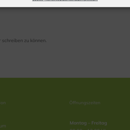
 schreiben zu können.
ion
Öffnungszeiten
Montag – Freitag
sum