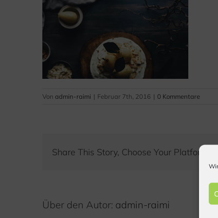
Von
admin-raimi
|
Februar 7th, 2016
|
0 Kommentare
Share This Story, Choose Your Platform!
Wir
C
Über den Autor:
admin-raimi