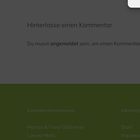
Hinterlasse einen Kommentar
Du musst
angemeldet
sein, um einen Kommentar
Kontaktinformationen
Informat
Hortus & Flora Gärtnerei
Start
Lorenz Hatz
Impres