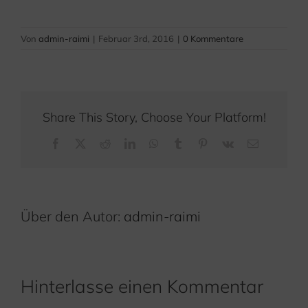
Von
admin-raimi
|
Februar 3rd, 2016
|
0 Kommentare
Share This Story, Choose Your Platform!
Facebook
X
Reddit
LinkedIn
WhatsApp
Tumblr
Pinterest
Vk
E-
Mail
Über den Autor:
admin-raimi
Hinterlasse einen Kommentar