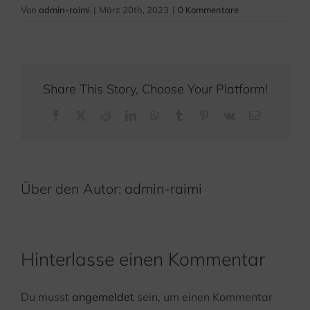
Von
admin-raimi
|
März 20th, 2023
|
0 Kommentare
Share This Story, Choose Your Platform!
Facebook
X
Reddit
LinkedIn
WhatsApp
Tumblr
Pinterest
Vk
E-
Mail
Über den Autor:
admin-raimi
Hinterlasse einen Kommentar
Du musst
angemeldet
sein, um einen Kommentar