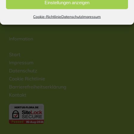
Tel: (+49) 08407 931 988
Einstellungen anzeigen
E-Mail:
info@hortus-flora.de
Website: www.hortus-flora.de
Cookie-Richtlinie
Datenschutz
Impressum
Information
Start
Impressum
Datenschutz
Cookie Richtlinie
Barrierefreiheitserklärung
Kontakt