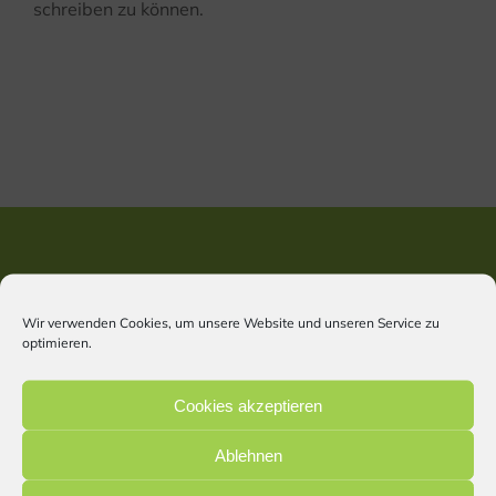
schreiben zu können.
Kontaktinformationen
Wir verwenden Cookies, um unsere Website und unseren Service zu
optimieren.
Hortus & Flora Gärtnerei
Lorenz Hatz
Cookies akzeptieren
Regensburger Str. 44
85098 Großmehring
Ablehnen