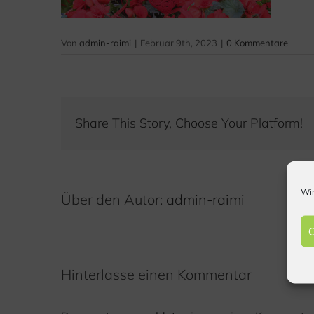
Von
admin-raimi
|
Februar 9th, 2023
|
0 Kommentare
Share This Story, Choose Your Platform!
Wir
Über den Autor:
admin-raimi
C
Hinterlasse einen Kommentar