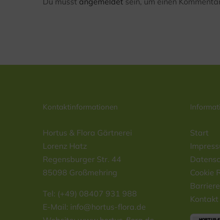
Du musst
angemeldet
sein, um einen Kommentar
Kontaktinformationen
Informat
Hortus & Flora Gärtnerei
Start
Lorenz Hatz
Impres
Regensburger Str. 44
Datensc
85098 Großmehring
Cookie R
Barriere
Tel: (+49) 08407 931 988
Kontakt
E-Mail:
info@hortus-flora.de
Website: www.hortus-flora.de