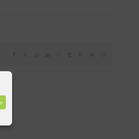
Facebook
X
Reddit
LinkedIn
WhatsApp
Tumblr
Pinterest
Vk
E-
Mail
en