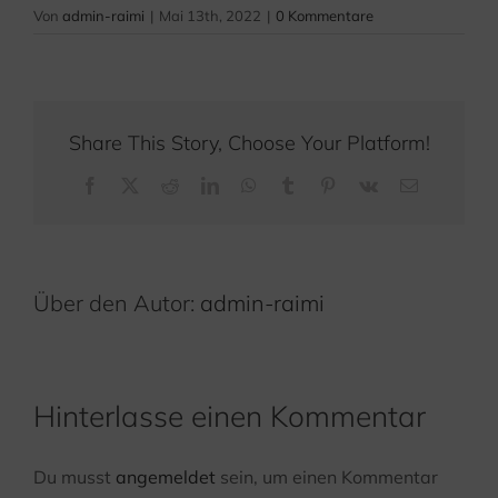
Von
admin-raimi
|
Mai 13th, 2022
|
0 Kommentare
Share This Story, Choose Your Platform!
Facebook
X
Reddit
LinkedIn
WhatsApp
Tumblr
Pinterest
Vk
E-
Mail
Über den Autor:
admin-raimi
Hinterlasse einen Kommentar
Du musst
angemeldet
sein, um einen Kommentar