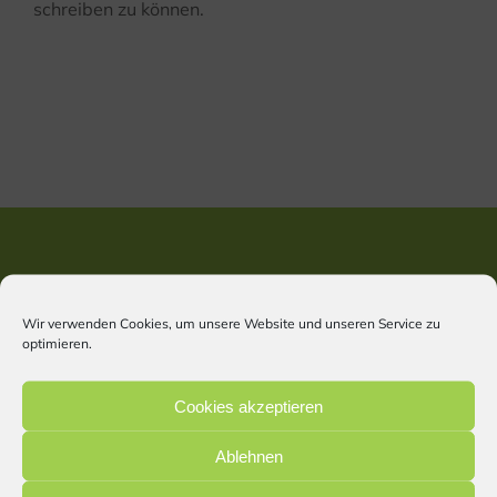
schreiben zu können.
Kontaktinformationen
Wir verwenden Cookies, um unsere Website und unseren Service zu
optimieren.
Hortus & Flora Gärtnerei
Lorenz Hatz
Cookies akzeptieren
Regensburger Str. 44
85098 Großmehring
Ablehnen