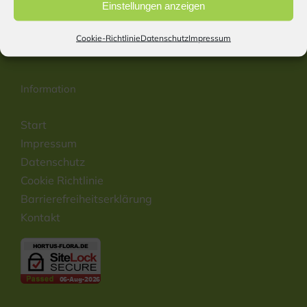
Tel: (+49) 08407 931 988
Einstellungen anzeigen
E-Mail:
info@hortus-flora.de
Website: www.hortus-flora.de
Cookie-Richtlinie
Datenschutz
Impressum
Information
Start
Impressum
Datenschutz
Cookie Richtlinie
Barrierefreiheitserklärung
Kontakt