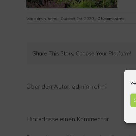
Von
admin-raimi
|
Oktober 1st, 2020
|
0 Kommentare
Share This Story, Choose Your Platform!
Wir
Über den Autor:
admin-raimi
C
Hinterlasse einen Kommentar