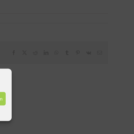
Facebook
X
Reddit
LinkedIn
WhatsApp
Tumblr
Pinterest
Vk
E-
Mail
en