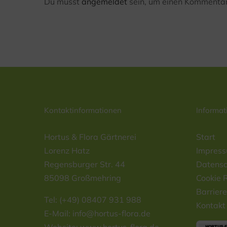
Du musst
angemeldet
sein, um einen Kommentar
Kontaktinformationen
Informat
Hortus & Flora Gärtnerei
Start
Lorenz Hatz
Impres
Regensburger Str. 44
Datensc
85098 Großmehring
Cookie R
Barriere
Tel: (+49) 08407 931 988
Kontakt
E-Mail:
info@hortus-flora.de
Website: www.hortus-flora.de