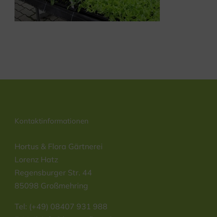
Kontaktinformationen
Hortus & Flora Gärtnerei
Lorenz Hatz
Regensburger Str. 44
85098 Großmehring
Tel: (+49) 08407 931 988