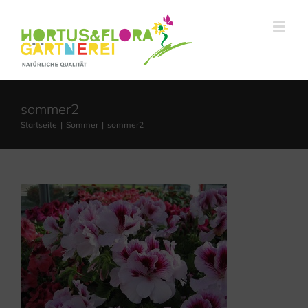
Zum
Inhalt
springen
sommer2
Startseite
Sommer
sommer2