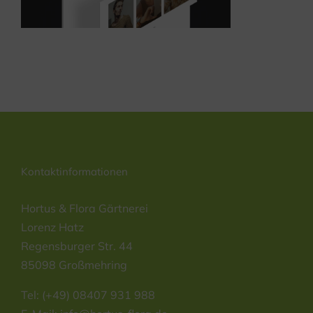
Kontaktinformationen
Hortus & Flora Gärtnerei
Lorenz Hatz
Regensburger Str. 44
85098 Großmehring
Tel: (+49) 08407 931 988