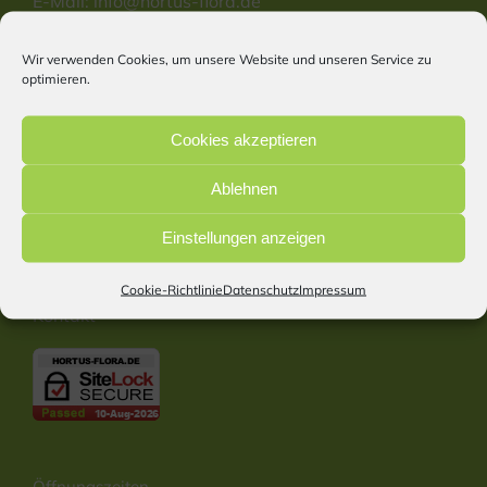
E-Mail:
info@hortus-flora.de
Website: www.hortus-flora.de
Wir verwenden Cookies, um unsere Website und unseren Service zu
optimieren.
Information
Cookies akzeptieren
Start
Ablehnen
Impressum
Datenschutz
Einstellungen anzeigen
Cookie Richtlinie
Barrierefreiheitserklärung
Cookie-Richtlinie
Datenschutz
Impressum
Kontakt
Öffnungszeiten