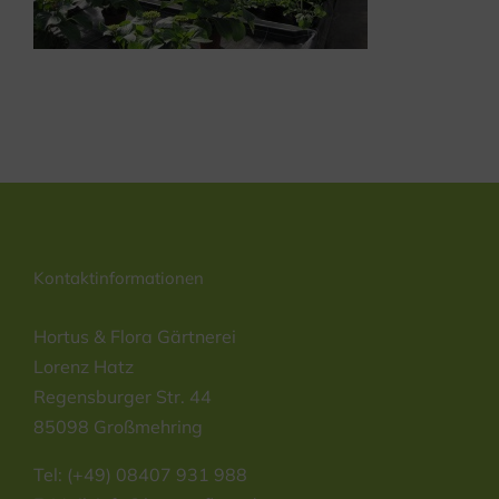
Kontaktinformationen
Hortus & Flora Gärtnerei
Lorenz Hatz
Regensburger Str. 44
85098 Großmehring
Tel: (+49) 08407 931 988