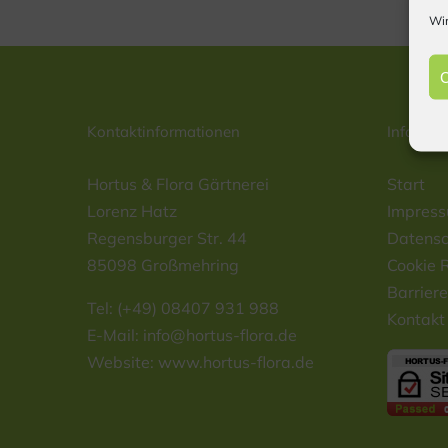
Wir
C
Kontaktinformationen
Informat
Hortus & Flora Gärtnerei
Start
Lorenz Hatz
Impres
Regensburger Str. 44
Datensc
85098 Großmehring
Cookie R
Barriere
Tel: (+49) 08407 931 988
Kontakt
E-Mail:
info@hortus-flora.de
Website: www.hortus-flora.de