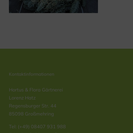
Kontaktinformationen
Hortus & Flora Gärtnerei
Lorenz Hatz
Regensburger Str. 44
85098 Großmehring
Tel: (+49) 08407 931 988